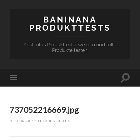
BANINANA
PRODUKTTESTS
Kostenlos Produkttester werden und tolle
Produkte testen
737052216669.jpg
8. FEBRUAR 2013
300
x
300 PX