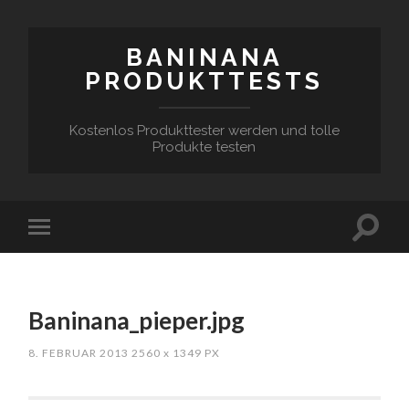
BANINANA
PRODUKTTESTS
Kostenlos Produkttester werden und tolle
Produkte testen
Baninana_pieper.jpg
8. FEBRUAR 2013
2560
x
1349 PX