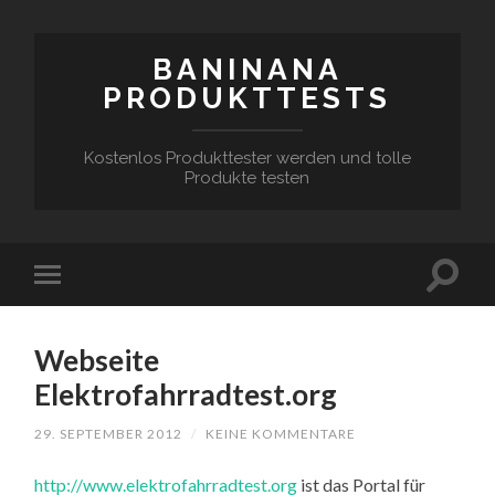
BANINANA
PRODUKTTESTS
Kostenlos Produkttester werden und tolle
Produkte testen
Webseite
Elektrofahrradtest.org
29. SEPTEMBER 2012
/
KEINE KOMMENTARE
http://www.elektrofahrradtest.org
ist das Portal für