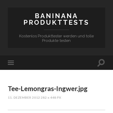
BANINANA
PRODUKTTESTS
Kostenlos Produkttester werden und tolle
Produkte testen
Tee-Lemongras-Ingwer.jpg
11. DEZEMBER 2012
282
x
448 PX