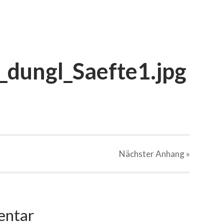
_dungl_Saefte1.jpg
Nächster
Anhang
»
entar