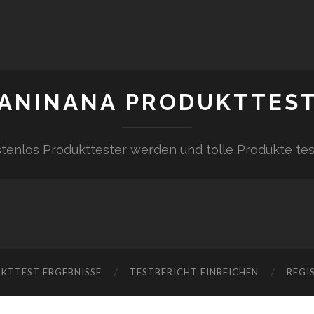
ANINANA PRODUKTTES
tenlos Produkttester werden und tolle Produkte te
KTTEST ERGEBNISSE
TESTBERICHT EINREICHEN
REGI