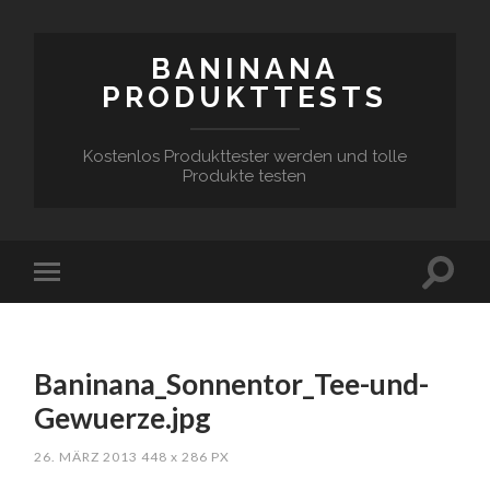
BANINANA
PRODUKTTESTS
Kostenlos Produkttester werden und tolle
Produkte testen
Baninana_Sonnentor_Tee-und-
Gewuerze.jpg
26. MÄRZ 2013
448
x
286 PX