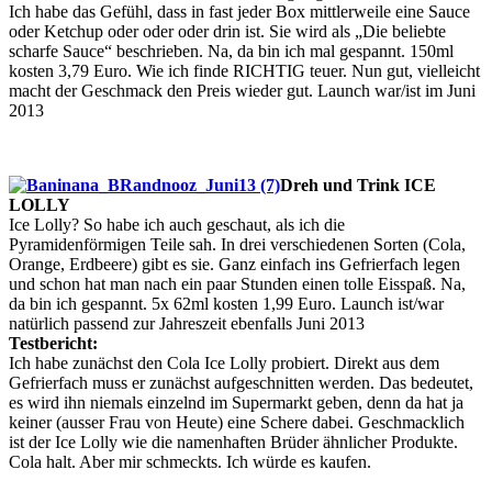
Ich habe das Gefühl, dass in fast jeder Box mittlerweile eine Sauce
oder Ketchup oder oder oder drin ist. Sie wird als „Die beliebte
scharfe Sauce“ beschrieben. Na, da bin ich mal gespannt. 150ml
kosten 3,79 Euro. Wie ich finde RICHTIG teuer. Nun gut, vielleicht
macht der Geschmack den Preis wieder gut. Launch war/ist im Juni
2013
Dreh und Trink ICE
LOLLY
Ice Lolly? So habe ich auch geschaut, als ich die
Pyramidenförmigen Teile sah. In drei verschiedenen Sorten (Cola,
Orange, Erdbeere) gibt es sie. Ganz einfach ins Gefrierfach legen
und schon hat man nach ein paar Stunden einen tolle Eisspaß. Na,
da bin ich gespannt. 5x 62ml kosten 1,99 Euro. Launch ist/war
natürlich passend zur Jahreszeit ebenfalls Juni 2013
Testbericht:
Ich habe zunächst den Cola Ice Lolly probiert. Direkt aus dem
Gefrierfach muss er zunächst aufgeschnitten werden. Das bedeutet,
es wird ihn niemals einzelnd im Supermarkt geben, denn da hat ja
keiner (ausser Frau von Heute) eine Schere dabei. Geschmacklich
ist der Ice Lolly wie die namenhaften Brüder ähnlicher Produkte.
Cola halt. Aber mir schmeckts. Ich würde es kaufen.