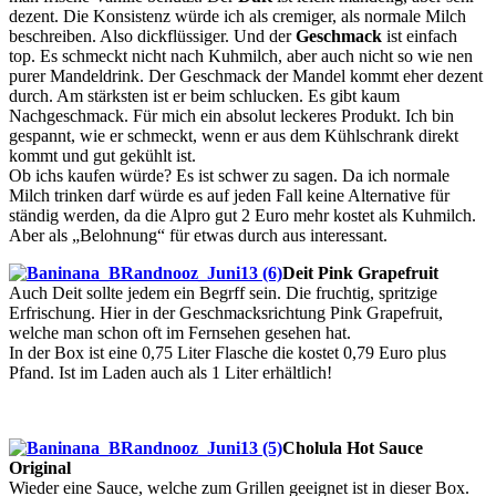
dezent. Die Konsistenz würde ich als cremiger, als normale Milch
beschreiben. Also dickflüssiger. Und der
Geschmack
ist einfach
top. Es schmeckt nicht nach Kuhmilch, aber auch nicht so wie nen
purer Mandeldrink. Der Geschmack der Mandel kommt eher dezent
durch. Am stärksten ist er beim schlucken. Es gibt kaum
Nachgeschmack. Für mich ein absolut leckeres Produkt. Ich bin
gespannt, wie er schmeckt, wenn er aus dem Kühlschrank direkt
kommt und gut gekühlt ist.
Ob ichs kaufen würde? Es ist schwer zu sagen. Da ich normale
Milch trinken darf würde es auf jeden Fall keine Alternative für
ständig werden, da die Alpro gut 2 Euro mehr kostet als Kuhmilch.
Aber als „Belohnung“ für etwas durch aus interessant.
Deit Pink Grapefruit
Auch Deit sollte jedem ein Begrff sein. Die fruchtig, spritzige
Erfrischung. Hier in der Geschmacksrichtung Pink Grapefruit,
welche man schon oft im Fernsehen gesehen hat.
In der Box ist eine 0,75 Liter Flasche die kostet 0,79 Euro plus
Pfand. Ist im Laden auch als 1 Liter erhältlich!
Cholula Hot Sauce
Original
Wieder eine Sauce, welche zum Grillen geeignet ist in dieser Box.