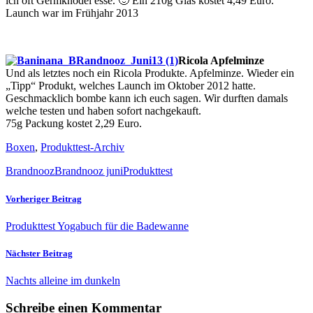
ich oft Germknödel esse. 🙂 Ein 210g Glas kostet 4,49 Euro.
Launch war im Frühjahr 2013
Ricola Apfelminze
Und als letztes noch ein Ricola Produkte. Apfelminze. Wieder ein
„Tipp“ Produkt, welches Launch im Oktober 2012 hatte.
Geschmacklich bombe kann ich euch sagen. Wir durften damals
welche testen und haben sofort nachgekauft.
75g Packung kostet 2,29 Euro.
Boxen
,
Produkttest-Archiv
Brandnooz
Brandnooz juni
Produkttest
Vorheriger Beitrag
Produkttest Yogabuch für die Badewanne
Nächster Beitrag
Nachts alleine im dunkeln
Schreibe einen Kommentar