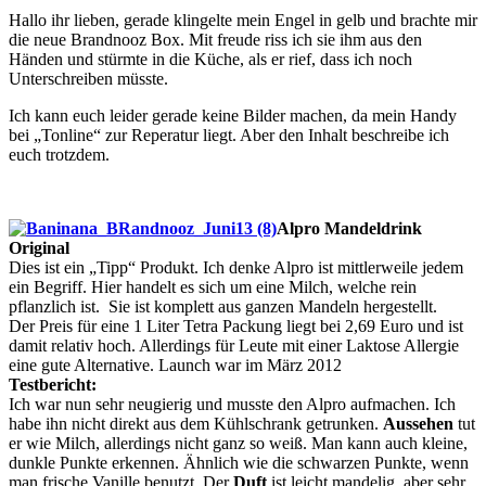
Hallo ihr lieben, gerade klingelte mein Engel in gelb und brachte mir
die neue Brandnooz Box. Mit freude riss ich sie ihm aus den
Händen und stürmte in die Küche, als er rief, dass ich noch
Unterschreiben müsste.
Ich kann euch leider gerade keine Bilder machen, da mein Handy
bei „Tonline“ zur Reperatur liegt. Aber den Inhalt beschreibe ich
euch trotzdem.
Alpro Mandeldrink
Original
Dies ist ein „Tipp“ Produkt. Ich denke Alpro ist mittlerweile jedem
ein Begriff. Hier handelt es sich um eine Milch, welche rein
pflanzlich ist. Sie ist komplett aus ganzen Mandeln hergestellt.
Der Preis für eine 1 Liter Tetra Packung liegt bei 2,69 Euro und ist
damit relativ hoch. Allerdings für Leute mit einer Laktose Allergie
eine gute Alternative. Launch war im März 2012
Testbericht:
Ich war nun sehr neugierig und musste den Alpro aufmachen. Ich
habe ihn nicht direkt aus dem Kühlschrank getrunken.
Aussehen
tut
er wie Milch, allerdings nicht ganz so weiß. Man kann auch kleine,
dunkle Punkte erkennen. Ähnlich wie die schwarzen Punkte, wenn
man frische Vanille benutzt. Der
Duft
ist leicht mandelig, aber sehr