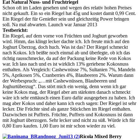
Eat Natural Nuss- und Fruchtriegel
Schon oft im Laden gesehen und wegen des relativ hohen Preises
nicht gekauft. Ein so ein Riegel hat 45g und kostet damit 0,99 Cent.
Ein Riegel der für Genießer sein und gleichzeitig Power bringen
soll. Na mal abwarten. Launch war Januar 2013
Testbericht:
Ein Riegel, auf dem vorne von Früchten und Joghurt geworben
wird. Hmm, das klingt lecker dachte ich. Ich freute mich auf den
Joghurt Überzog, doch huch. Was ist das? Der Riegel schmeckt
nach Kokos. Ich beißte noch einmal ab und überlegte, ob ich das
richtig rausschmecke, da auf der Packung keine Rede von Kokos
war. Ich lass nach und es ist wirklich 13% geriebene Kokosnuss
enthalten. Als Vergleich: Cashewnüsse 7%, Sultanien 7%, Mandeln
5%, Aprikosen 5%, Cranberries 4%, Blaubeeren 2%. Warum dann
der Werbespruch: „…mit Cashewnüssen, Blaubeeren und
Joghurtüberzug“. Das stört mich ein wenig, denn wenn ich gar
keine Kokos mag, der Riegel aber am stärksten danach schmeckt
wäre ich sehr enttäusch einen Euro dafür ausgegeben zu haben. Ich
mag aber Kokos und daher kann ich euch sagen: Der Riegel ist sehr
lecker. Die Früchte sind als ganze Stückchen im Riegel enthalten.
Dazwischen ist Puffreis. Früchte, Puffreis und Kokosnuss ist dann
mit Joghurt überzogen. Sehr lecker und nicht zu süß. Würde ich für
0,80 Euro kaufen. 1,00 Euro ist mir schon wieder zu viel.
Ricola Mixed Berry