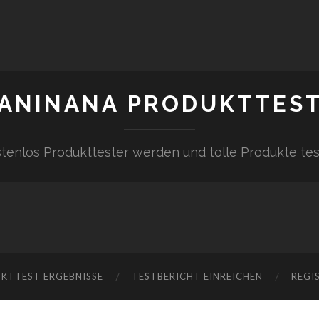
ANINANA PRODUKTTES
tenlos Produkttester werden und tolle Produkte te
KTTEST ERGEBNISSE
TESTBERICHT EINREICHEN
REGI