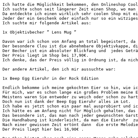
Ich hatte die Möglichkeit bekommen, den Onlineshop Cool
Ich suchte schon seit längerer Zeit einen Shop, wo man 
Da entdeckte ich einen wirklich sehr coolen Shop mit ei
Jeder der ein Geschenk oder einfach nur so ein witziges
Ich suchte mir folgende Artikel aus:

1x Objektivbecher “ Lens Mug “ 

Davon war ich schon von Anfang an total begeistert, da 
Der besondere Clou ist die abnehmbare Objektivkappe, di
Der Becher ist ein absoluter Blickfang und  jedes Geträ
Der Preis liegt im Shop bei 17,90€. 

Ich denke, das der Preis völlig in Ordnung ist, da nich
Der andere Artikel, den ich mir aussuchte war:

1x Beep Egg Eieruhr in der Rock Edition

Endlich bekomme ich meine gekochten Eier so hin, wie ic
Für mich, war es schon lange ein großes Problem meine E
Meistens waren Sie entweder zu weich oder schon zu hart
Doch nun ist dank der Beep Egg Eieruhr alles im Lot.

Ich habe es jetzt schon ein paar mal ausprobiert und ic
Ich hätte es am Anfang nicht für Möglich gehalten, das 
Das besondere ist, das man nach jeder gewünschten Garst
Die Handhabung ist kinderleicht, da man die Eieruhr  zu
Nach einer gewissen Zeit ertönt dann  die erste Melodie
Der Preis liegt hier bei 16,90€ .
