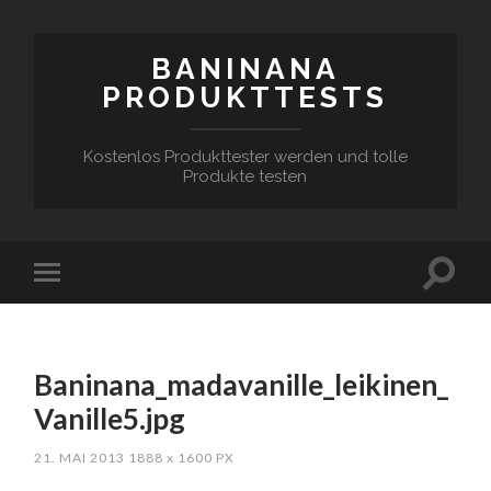
BANINANA
PRODUKTTESTS
Kostenlos Produkttester werden und tolle
Produkte testen
Baninana_madavanille_leikinen_
Vanille5.jpg
21. MAI 2013
1888
x
1600 PX