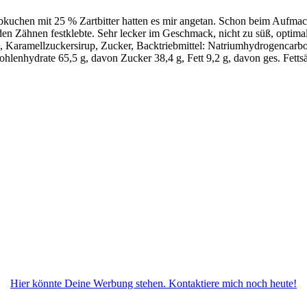
bkuchen mit 25 % Zartbitter hatten es mir angetan. Schon beim Aufm
 den Zähnen festklebte. Sehr lecker im Geschmack, nicht zu süß, opti
e), Karamellzuckersirup, Zucker, Backtriebmittel: Natriumhydrogencar
hlenhydrate 65,5 g, davon Zucker 38,4 g, Fett 9,2 g, davon ges. Fettsä
Hier könnte Deine Werbung stehen. Kontaktiere mich noch heute!