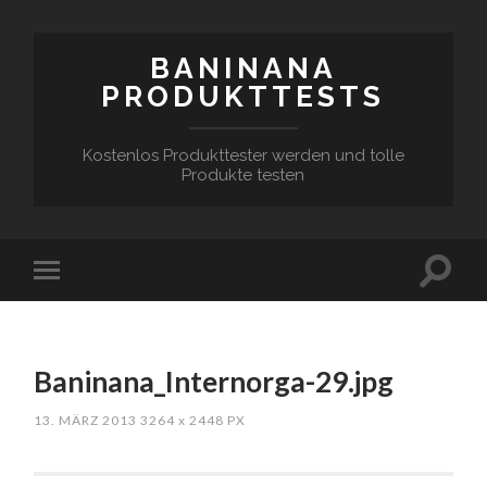
BANINANA
PRODUKTTESTS
Kostenlos Produkttester werden und tolle
Produkte testen
Baninana_Internorga-29.jpg
13. MÄRZ 2013
3264
x
2448 PX