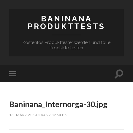
BANINANA
PRODUKTTESTS
Kostenlos Produkttester werden und tolle
Produkte testen
Baninana_Internorga-30.jpg
13. MÄRZ 2013
2448
x
3264 PX