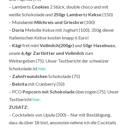
– Lamberts
Cookies
2 Stück, double choco und mit
weiße Schokolade und
250gr Lambertz Kekse
(150)
– Mondamin
Milchreis und Griesbrei
(100)
–
Doria
Melodie Kekse mit Joghurt (100). 350g dieser
Italienischen Kekse kosten knapp 6 Euro!
–
Kägi
fret mini
Vollmilch(200gr)
und
50gr Haselnuss
,
sowie
6,4gr Zartbitter und Vollmilch
zum
Weitergeben (75). Unser Testbericht der schweizer
Schokolade ist
hier
.
–
Zahnfreundchen
Schokolade (75)
–
Belvita
mit Cranberry (50)
– PCO
Popcorn mit Schokolade
überzogen (75). Unser
Testbericht
hier
.
ZUSATZ:
– Cocktaileis von Upulu (200) – Nur mit Bestätigung,
dass du über 18 bist, ansonsten nehme ich die Cocktails