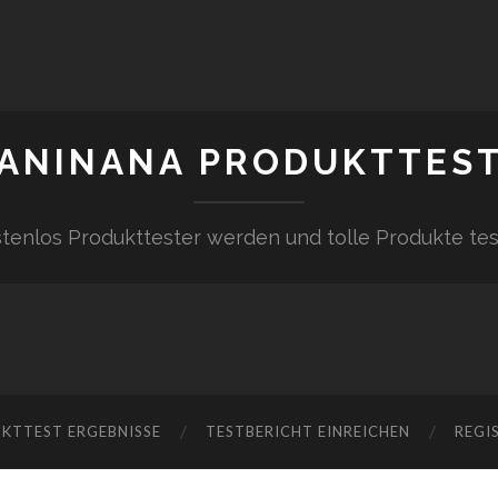
ANINANA PRODUKTTES
tenlos Produkttester werden und tolle Produkte te
KTTEST ERGEBNISSE
TESTBERICHT EINREICHEN
REGI