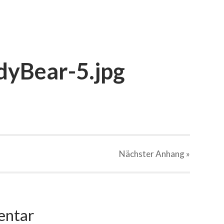
yBear-5.jpg
Nächster
Anhang
»
entar