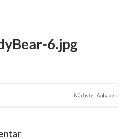
yBear-6.jpg
Nächster
Anhang
»
entar