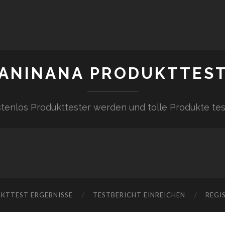
ANINANA PRODUKTTES
tenlos Produkttester werden und tolle Produkte te
KTTEST ERGEBNISSE
TESTBERICHT EINREICHEN
REGI