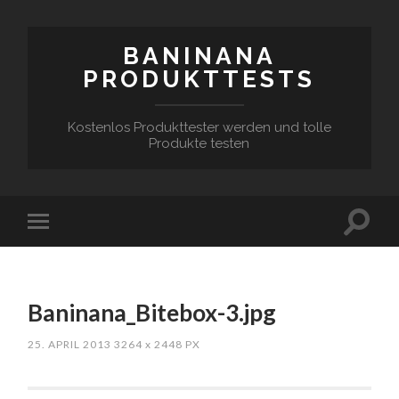
BANINANA
PRODUKTTESTS
Kostenlos Produkttester werden und tolle
Produkte testen
Baninana_Bitebox-3.jpg
25. APRIL 2013
3264
x
2448 PX