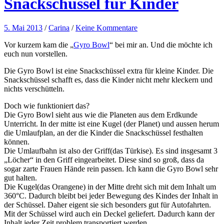
Snackschüssel für Kinder
5. Mai 2013
/
Carina
/
Keine Kommentare
Vor kurzem kam die „
Gyro Bowl
“ bei mir an. Und die möchte ich
euch nun vorstellen.
Die Gyro Bowl ist eine Snackschüssel extra für kleine Kinder. Die
Snackschüssel schafft es, dass die Kinder nicht mehr kleckern und
nichts verschütteln.
Doch wie funktioniert das?
Die Gyro Bowl sieht aus wie die Planeten aus dem Erdkunde
Unterricht. In der mitte ist eine Kugel (der Planet) und aussen herum
die Umlaufplan, an der die Kinder die Snackschüssel festhalten
können.
Die Umlaufbahn ist also der Griff(das Türkise). Es sind insgesamt 3
„Löcher“ in den Griff eingearbeitet. Diese sind so groß, dass da
sogar zarte Frauen Hände rein passen. Ich kann die Gyro Bowl sehr
gut halten.
Die Kugel(das Orangene) in der Mitte dreht sich mit dem Inhalt um
360°C. Dadurch bleibt bei jeder Bewegung des Kindes der Inhalt in
der Schüssel. Daher eigent sie sich besonders gut für Autofahrten.
Mit der Schüssel wird auch ein Deckel geliefert. Dadurch kann der
Inhalt jeder Zeit problem transportiert werden.