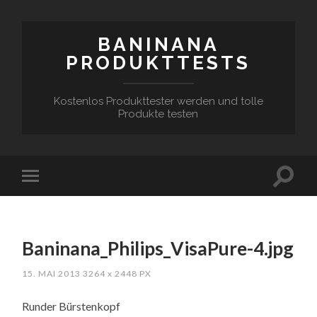
BANINANA
PRODUKTTESTS
Kostenlos Produkttester werden und tolle
Produkte testen
Baninana_Philips_VisaPure-4.jpg
15. MAI 2013
3264
x
2448 PX
Runder Bürstenkopf