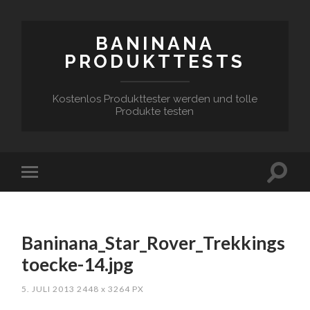
BANINANA
PRODUKTTESTS
Kostenlos Produkttester werden und tolle
Produkte testen
Baninana_Star_Rover_Trekkings
toecke-14.jpg
5. JULI 2013
2448
x
3264 PX