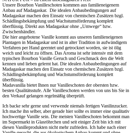
Unsere Bourbon Vanilleschoten kommen aus familieneigenem
Anbau auf Madagaskar. Die idealen Anbaubedingungen auf
Madagaskar machen den Einsatz von chemischen Zusätzen bzgl.
Schädlingsbekämpfung und Wachstumsförderung komplett
überflüssig. Direkt aus Madagaskar ohne „Umwege“ bzw.
Zwischenhändler.
Die hier angebotene Vanille kommt aus unseren familieneigenen
Plantagen in Madagaskar und ist in alter Tradition in aufwändigem
Verfahren per Hand geerntet und getrocknet worden, sie ist ölig
weich und leicht zu öffnen. Das Aroma ist sehr intensiv mit dem
typischen Bourbon Vanille Geruch und Geschmack den die Welt
kennen und lieben gelernt hat. Die idealen Anbaubedingungen auf
Madagaskar machen den Einsatz von chemischen Zusätzen bzgl.
Schädlingsbekämpfung und Wachstumsförderung komplett
überflüssig.
Madavanilla bietet Ihnen nur Vanilleschoten der obersten bzw.
besten Qualitätsstufe. Alle Vanilleschoten werden von uns bis Sie in
den Verkauf gelangen regelmäßig überprüft.
Ich backe sehr gerne und verwende niemals fertigen Vanilinzucker.
Ich mache ihn selber, aber gerade hier sollte es immer eine qualitativ
hochwertige Vanille sein. Die meisten Vanilleschoten bekommt man
im Supermarkt in Glasröhrchen und seit einiger Zeit bin ich mit
diesen Vanilleprodukten nicht mehr zufrieden. Ich habe nach einer
Vanille gesucht, die aus ökologischem Anbau kommt und ohne