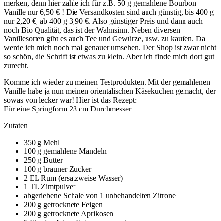
merken, denn hier zahle ich für z.B. 50 g gemahlene Bourbon
Vanille nur 6,50 € ! Die Versandkosten sind auch günstig, bis 400 g
nur 2,20 €, ab 400 g 3,90 €. Also günstiger Preis und dann auch
noch Bio Qualität, das ist der Wahnsinn. Neben diversen
Vanillesorten gibt es auch Tee und Gewürze, usw. zu kaufen. Da
werde ich mich noch mal genauer umsehen. Der Shop ist zwar nicht
so schön, die Schrift ist etwas zu klein. Aber ich finde mich dort gut
zurecht.
Komme ich wieder zu meinen Testprodukten. Mit der gemahlenen
Vanille habe ja nun meinen orientalischen Käsekuchen gemacht, der
sowas von lecker war! Hier ist das Rezept:
Für eine Springform 28 cm Durchmesser
Zutaten
350 g Mehl
100 g gemahlene Mandeln
250 g Butter
100 g brauner Zucker
2 EL Rum (ersatzweise Wasser)
1 TL Zimtpulver
abgeriebene Schale von 1 unbehandelten Zitrone
200 g getrocknete Feigen
200 g getrocknete Aprikosen