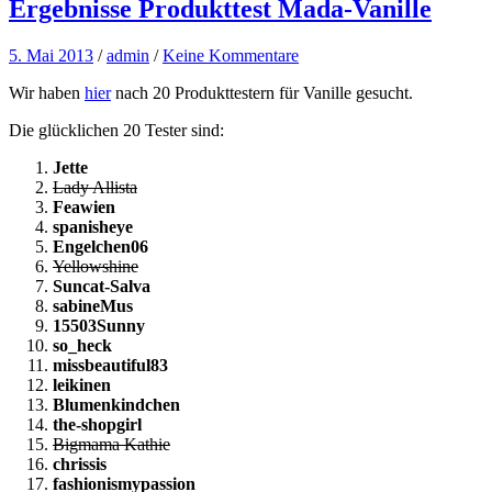
Ergebnisse Produkttest Mada-Vanille
5. Mai 2013
/
admin
/
Keine Kommentare
Wir haben
hier
nach 20 Produkttestern für Vanille gesucht.
Die glücklichen 20 Tester sind:
Jette
Lady Allista
Feawien
spanisheye
Engelchen06
Yellowshine
Suncat-Salva
sabineMus
15503Sunny
so_heck
missbeautiful83
leikinen
Blumenkindchen
the-shopgirl
Bigmama Kathie
chrissis
fashionismypassion