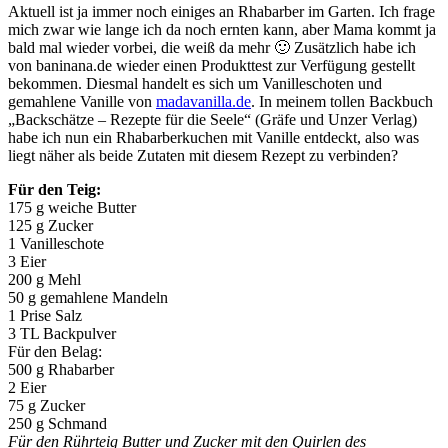
Aktuell ist ja immer noch einiges an Rhabarber im Garten. Ich frage
mich zwar wie lange ich da noch ernten kann, aber Mama kommt ja
bald mal wieder vorbei, die weiß da mehr 🙂 Zusätzlich habe ich
von baninana.de wieder einen Produkttest zur Verfügung gestellt
bekommen. Diesmal handelt es sich um Vanilleschoten und
gemahlene Vanille von
madavanilla.de
. In meinem tollen Backbuch
„Backschätze – Rezepte für die Seele“ (Gräfe und Unzer Verlag)
habe ich nun ein Rhabarberkuchen mit Vanille entdeckt, also was
liegt näher als beide Zutaten mit diesem Rezept zu verbinden?
Für den Teig:
175 g weiche Butter
125 g Zucker
1 Vanilleschote
3 Eier
200 g Mehl
50 g gemahlene Mandeln
1 Prise Salz
3 TL Backpulver
Für den Belag:
500 g Rhabarber
2 Eier
75 g Zucker
250 g Schmand
Für den Rührteig Butter und Zucker mit den Quirlen des