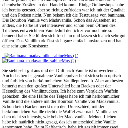
chemische Zusätze in den Handel kommt. Einige Onlineshops habe
ich bereits getestet, aber so richtig zufrieden war ich mit der Qualität
und den Preisen nicht. Nun bekam ich die Testzusage von baninana.
Die Bourbon Vanille von Madavanilla. Schon das Aussehen ist
anders, die Farbe ist viel intensiver und schon beim Öffnen des
Tütchens entweicht ein Vanilleduft den ich zuvor noch nie so
bemerkt habe. Sie fühlen sich frisch an und lassen sich auch sehr gut
öffnen. Das Vanillimark lässt sich ganz einfach auskratzen und hat
eine sehr gute Konsistenz.
Sie sieht sehr gut aus und der Duft nach Vanille ist umwerfend.
Auch das bereits gemahlene Vanillepulver hebt sich schon optisch
und farblich von herkömmlichem Vanillepulver ab. Aber am besten
bemerkt man den großen Unterschied beim Backen oder der
Herstellung des Vanilinzuckers. Ich habe zum Vergleich Waffeln
gebacken, die eine Hälfte des Teiges habe ich mit herkömmlicher
Vanille und die andere mit der Bourbon Vanille von Madavanilla.
Schon beim Backen merkt man den Unterschied, mit der
herkömmlichen Vanille riecht die Waffel zwar nach Vanille aber
eben nicht so intensiv, wie bei der Madavanilla. Meinen Lieben
habe ich natürlich nicht gesagt, das ich unterschiedliche Vanille
genommen habe. Beim Kaffeetisch, habe ich gezielt immer zwei