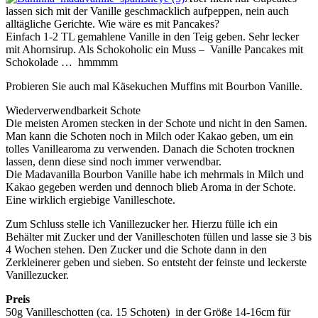
lassen sich mit der Vanille geschmacklich aufpeppen, nein auch
alltägliche Gerichte. Wie wäre es mit Pancakes?
Einfach 1-2 TL gemahlene Vanille in den Teig geben. Sehr lecker
mit Ahornsirup. Als Schokoholic ein Muss – Vanille Pancakes mit
Schokolade … hmmmm
Probieren Sie auch mal Käsekuchen Muffins mit Bourbon Vanille.
Wiederverwendbarkeit Schote
Die meisten Aromen stecken in der Schote und nicht in den Samen.
Man kann die Schoten noch in Milch oder Kakao geben, um ein
tolles Vanillearoma zu verwenden. Danach die Schoten trocknen
lassen, denn diese sind noch immer verwendbar.
Die Madavanilla Bourbon Vanille habe ich mehrmals in Milch und
Kakao gegeben werden und dennoch blieb Aroma in der Schote.
Eine wirklich ergiebige Vanilleschote.
Zum Schluss stelle ich Vanillezucker her. Hierzu fülle ich ein
Behälter mit Zucker und der Vanilleschoten füllen und lasse sie 3 bis
4 Wochen stehen. Den Zucker und die Schote dann in den
Zerkleinerer geben und sieben. So entsteht der feinste und leckerste
Vanillezucker.
Preis
50g Vanilleschotten (ca. 15 Schoten) in der Größe 14-16cm für