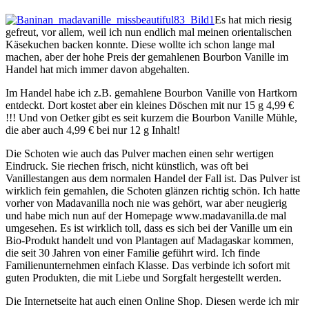
Es hat mich riesig
gefreut, vor allem, weil ich nun endlich mal meinen orientalischen
Käsekuchen backen konnte. Diese wollte ich schon lange mal
machen, aber der hohe Preis der gemahlenen Bourbon Vanille im
Handel hat mich immer davon abgehalten.
Im Handel habe ich z.B. gemahlene Bourbon Vanille von Hartkorn
entdeckt. Dort kostet aber ein kleines Döschen mit nur 15 g 4,99 €
!!! Und von Oetker gibt es seit kurzem die Bourbon Vanille Mühle,
die aber auch 4,99 € bei nur 12 g Inhalt!
Die Schoten wie auch das Pulver machen einen sehr wertigen
Eindruck. Sie riechen frisch, nicht künstlich, was oft bei
Vanillestangen aus dem normalen Handel der Fall ist. Das Pulver ist
wirklich fein gemahlen, die Schoten glänzen richtig schön. Ich hatte
vorher von Madavanilla noch nie was gehört, war aber neugierig
und habe mich nun auf der Homepage www.madavanilla.de mal
umgesehen. Es ist wirklich toll, dass es sich bei der Vanille um ein
Bio-Produkt handelt und von Plantagen auf Madagaskar kommen,
die seit 30 Jahren von einer Familie geführt wird. Ich finde
Familienunternehmen einfach Klasse. Das verbinde ich sofort mit
guten Produkten, die mit Liebe und Sorgfalt hergestellt werden.
Die Internetseite hat auch einen Online Shop. Diesen werde ich mir