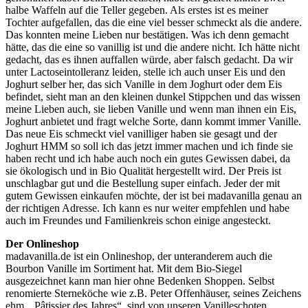
halbe Waffeln auf die Teller gegeben. Als erstes ist es meiner
Tochter aufgefallen, das die eine viel besser schmeckt als die andere.
Das konnten meine Lieben nur bestätigen. Was ich denn gemacht
hätte, das die eine so vanillig ist und die andere nicht. Ich hätte nicht
gedacht, das es ihnen auffallen würde, aber falsch gedacht. Da wir
unter Lactoseintolleranz leiden, stelle ich auch unser Eis und den
Joghurt selber her, das sich Vanille in dem Joghurt oder dem Eis
befindet, sieht man an den kleinen dunkel Stippchen und das wissen
meine Lieben auch, sie lieben Vanille und wenn man ihnen ein Eis,
Joghurt anbietet und fragt welche Sorte, dann kommt immer Vanille.
Das neue Eis schmeckt viel vanilliger haben sie gesagt und der
Joghurt HMM so soll ich das jetzt immer machen und ich finde sie
haben recht und ich habe auch noch ein gutes Gewissen dabei, da
sie ökologisch und in Bio Qualität hergestellt wird. Der Preis ist
unschlagbar gut und die Bestellung super einfach. Jeder der mit
gutem Gewissen einkaufen möchte, der ist bei madavanilla genau an
der richtigen Adresse. Ich kann es nur weiter empfehlen und habe
auch im Freundes und Familienkreis schon einige angesteckt.
Der Onlineshop
madavanilla.de ist ein Onlineshop, der unteranderem auch die
Bourbon Vanille im Sortiment hat. Mit dem Bio-Siegel
ausgezeichnet kann man hier ohne Bedenken Shoppen. Selbst
renomierte Sterneköche wie z.B. Peter Offenhäuser, seines Zeichens
ehm. „Pâtissier des Jahres“, sind von unseren Vanilleschoten