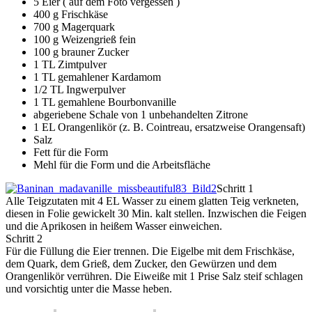
5 Eier ( auf dem Foto vergessen )
400 g Frischkäse
700 g Magerquark
100 g Weizengrieß fein
100 g brauner Zucker
1 TL Zimtpulver
1 TL gemahlener Kardamom
1/2 TL Ingwerpulver
1 TL gemahlene Bourbonvanille
abgeriebene Schale von 1 unbehandelten Zitrone
1 EL Orangenlikör (z. B. Cointreau, ersatzweise Orangensaft)
Salz
Fett für die Form
Mehl für die Form und die Arbeitsfläche
Schritt 1
Alle Teigzutaten mit 4 EL Wasser zu einem glatten Teig verkneten,
diesen in Folie gewickelt 30 Min. kalt stellen. Inzwischen die Feigen
und die Aprikosen in heißem Wasser einweichen.
Schritt 2
Für die Füllung die Eier trennen. Die Eigelbe mit dem Frischkäse,
dem Quark, dem Grieß, dem Zucker, den Gewürzen und dem
Orangenlikör verrühren. Die Eiweiße mit 1 Prise Salz steif schlagen
und vorsichtig unter die Masse heben.