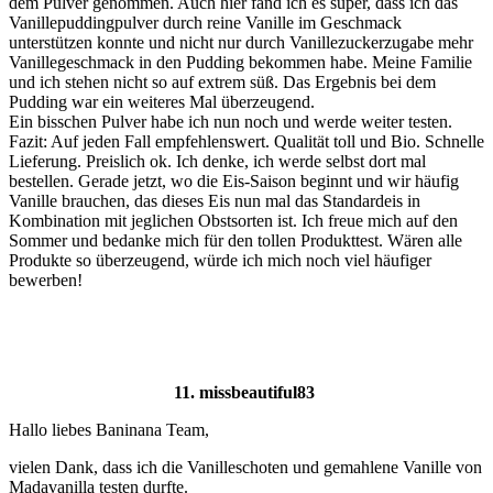
dem Pulver genommen. Auch hier fand ich es super, dass ich das
Vanillepuddingpulver durch reine Vanille im Geschmack
unterstützen konnte und nicht nur durch Vanillezuckerzugabe mehr
Vanillegeschmack in den Pudding bekommen habe. Meine Familie
und ich stehen nicht so auf extrem süß. Das Ergebnis bei dem
Pudding war ein weiteres Mal überzeugend.
Ein bisschen Pulver habe ich nun noch und werde weiter testen.
Fazit: Auf jeden Fall empfehlenswert. Qualität toll und Bio. Schnelle
Lieferung. Preislich ok. Ich denke, ich werde selbst dort mal
bestellen. Gerade jetzt, wo die Eis-Saison beginnt und wir häufig
Vanille brauchen, das dieses Eis nun mal das Standardeis in
Kombination mit jeglichen Obstsorten ist. Ich freue mich auf den
Sommer und bedanke mich für den tollen Produkttest. Wären alle
Produkte so überzeugend, würde ich mich noch viel häufiger
bewerben!
11. missbeautiful83
Hallo liebes Baninana Team,
vielen Dank, dass ich die Vanilleschoten und gemahlene Vanille von
Madavanilla testen durfte.