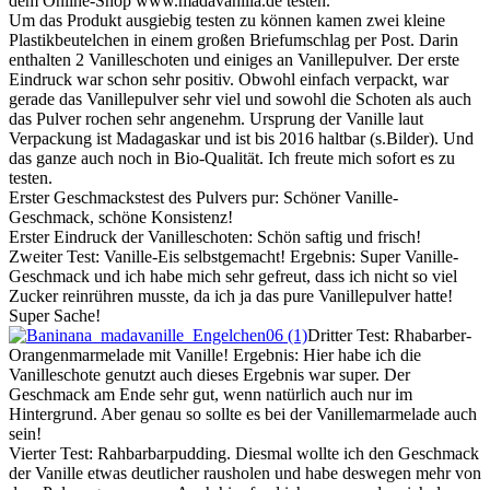
dem Online-Shop www.madavanilla.de testen.
Um das Produkt ausgiebig testen zu können kamen zwei kleine
Plastikbeutelchen in einem großen Briefumschlag per Post. Darin
enthalten 2 Vanilleschoten und einiges an Vanillepulver. Der erste
Eindruck war schon sehr positiv. Obwohl einfach verpackt, war
gerade das Vanillepulver sehr viel und sowohl die Schoten als auch
das Pulver rochen sehr angenehm. Ursprung der Vanille laut
Verpackung ist Madagaskar und ist bis 2016 haltbar (s.Bilder). Und
das ganze auch noch in Bio-Qualität. Ich freute mich sofort es zu
testen.
Erster Geschmackstest des Pulvers pur: Schöner Vanille-
Geschmack, schöne Konsistenz!
Erster Eindruck der Vanilleschoten: Schön saftig und frisch!
Zweiter Test: Vanille-Eis selbstgemacht! Ergebnis: Super Vanille-
Geschmack und ich habe mich sehr gefreut, dass ich nicht so viel
Zucker reinrühren musste, da ich ja das pure Vanillepulver hatte!
Super Sache!
Dritter Test: Rhabarber-
Orangenmarmelade mit Vanille! Ergebnis: Hier habe ich die
Vanilleschote genutzt auch dieses Ergebnis war super. Der
Geschmack am Ende sehr gut, wenn natürlich auch nur im
Hintergrund. Aber genau so sollte es bei der Vanillemarmelade auch
sein!
Vierter Test: Rahbarbarpudding. Diesmal wollte ich den Geschmack
der Vanille etwas deutlicher rausholen und habe deswegen mehr von