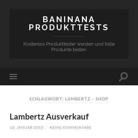
BANINANA
PRODUKTTESTS
Kostenlos Produkttester werden und tolle
Produkte testen
SCHLAGWORT:
LAMBERTZ – SHOP
Lambertz Ausverkauf
10. JANUAR 2015
/
KEINE KOMMENTARE