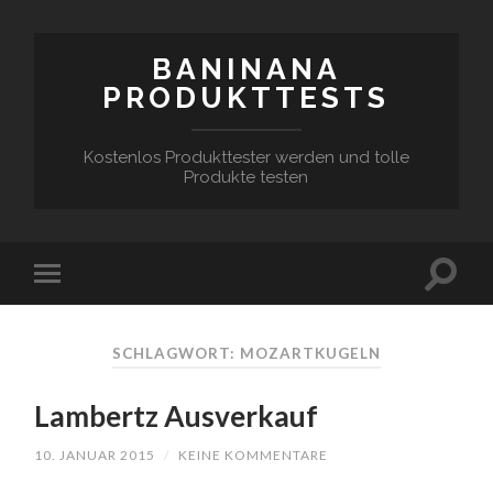
BANINANA
PRODUKTTESTS
Kostenlos Produkttester werden und tolle
Produkte testen
SCHLAGWORT:
MOZARTKUGELN
Lambertz Ausverkauf
10. JANUAR 2015
/
KEINE KOMMENTARE