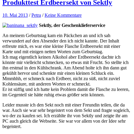
Produkttest Erdbeersekt von Sektly
10. Mai 2013
/
Petra
/
Keine Kommentare
Sektly, der Geschenklieferservice
An meinem Geburtstag kam ein Päckchen an und ich sah
verwundert auf den Absender den ich nicht kannte. Der Inhalt
erfreute mich, es war eine kleine Flasche Erdbeersekt mit einer
Karte und mit einigen netten Worten zum Geburtstag.
Ich mag eigentlich keinen Alkohol aber Erdbeersekt dachte ich
könnte mir vielleicht schmecken, so etwas mit Frucht. So stellte ich
ihn erstmal in den Kühlschrank. Am Abend holte ich ihn dann gut
gekühlt hervor und schenkte mir einen kleinen Schluck ein.
Mmmhhh, er schmeck nach Erdbeer, nicht zu süß, nicht zuviel
Kohlensäure, mit anderen Worten er schmeckt.
Er ist süffig und ich hatte kein Problem damit die Flasche zu leeren,
im Gegenteil sie hätte ruhig etwas größer sein können.
Leider musste ich den Sekt noch mit einer Freundin teilen, die da
war. Auch sie war sehr begeistert von dem Sekt und fragte sogleich,
wo der zu kaufen sei. Ich erzählte ihr von Sektly und zeigte ihr am
PC auch gleich die Webseite. Sie war vor allem von der Idee sehr
begeistert.