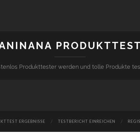
ANINANA PRODUKTTES
tenlos Produkttester werden und tolle Produkte te
KTTEST ERGEBNISSE
TESTBERICHT EINREICHEN
REGI