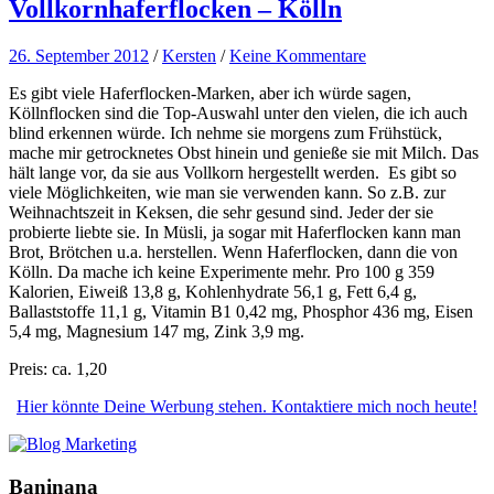
Vollkornhaferflocken – Kölln
26. September 2012
/
Kersten
/
Keine Kommentare
Es gibt viele Haferflocken-Marken, aber ich würde sagen,
Köllnflocken sind die Top-Auswahl unter den vielen, die ich auch
blind erkennen würde. Ich nehme sie morgens zum Frühstück,
mache mir getrocknetes Obst hinein und genieße sie mit Milch. Das
hält lange vor, da sie aus Vollkorn hergestellt werden. Es gibt so
viele Möglichkeiten, wie man sie verwenden kann. So z.B. zur
Weihnachtszeit in Keksen, die sehr gesund sind. Jeder der sie
probierte liebte sie. In Müsli, ja sogar mit Haferflocken kann man
Brot, Brötchen u.a. herstellen. Wenn Haferflocken, dann die von
Kölln. Da mache ich keine Experimente mehr. Pro 100 g 359
Kalorien, Eiweiß 13,8 g, Kohlenhydrate 56,1 g, Fett 6,4 g,
Ballaststoffe 11,1 g, Vitamin B1 0,42 mg, Phosphor 436 mg, Eisen
5,4 mg, Magnesium 147 mg, Zink 3,9 mg.
Preis: ca. 1,20
Hier könnte Deine Werbung stehen. Kontaktiere mich noch heute!
Baninana