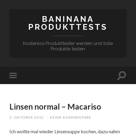
BANINANA
PRODUKTTESTS
Kostenlos Produkttester werden und tolle
Produkte testen
Linsen normal – Macariso
3. OKTOBER 2012
/
KEINE KOMMENTARE
Ich wollte mal wieder Linsensuppe kochen, dazu nahm