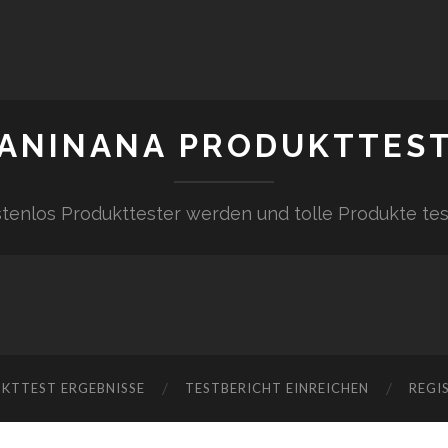
ANINANA PRODUKTTES
tenlos Produkttester werden und tolle Produkte te
KTTEST ERGEBNISSE
TESTBERICHT EINREICHEN
REGI