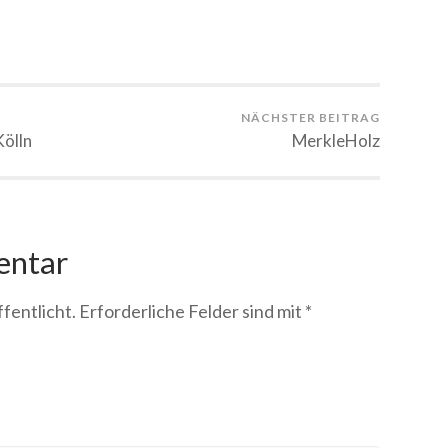
NÄCHSTER BEITRAG
Kölln
MerkleHolz
entar
fentlicht.
Erforderliche Felder sind mit
*