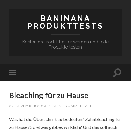
BANINANA
PRODUKTTESTS
Kostenlos Produkttester werden und tolle
Produkte testen
Bleaching für zu Hause
27. DEZEMBER 2013
/
KEINE KOMMENTARE
Was hat die Überschrift zu bedeuten? Zahnbleaching für
zu Hause? So etwas gibt es wirklich? Und das soll auch