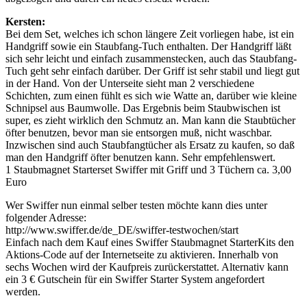
Kersten:
Bei dem Set, welches ich schon längere Zeit vorliegen habe, ist ein
Handgriff sowie ein Staubfang-Tuch enthalten. Der Handgriff läßt
sich sehr leicht und einfach zusammenstecken, auch das Staubfang-
Tuch geht sehr einfach darüber. Der Griff ist sehr stabil und liegt gut
in der Hand. Von der Unterseite sieht man 2 verschiedene
Schichten, zum einen fühlt es sich wie Watte an, darüber wie kleine
Schnipsel aus Baumwolle. Das Ergebnis beim Staubwischen ist
super, es zieht wirklich den Schmutz an. Man kann die Staubtücher
öfter benutzen, bevor man sie entsorgen muß, nicht waschbar.
Inzwischen sind auch Staubfangtücher als Ersatz zu kaufen, so daß
man den Handgriff öfter benutzen kann. Sehr empfehlenswert.
1 Staubmagnet Starterset Swiffer mit Griff und 3 Tüchern ca. 3,00
Euro
Wer Swiffer nun einmal selber testen möchte kann dies unter
folgender Adresse:
http://www.swiffer.de/de_DE/swiffer-testwochen/start
Einfach nach dem Kauf eines Swiffer Staubmagnet StarterKits den
Aktions-Code auf der Internetseite zu aktivieren. Innerhalb von
sechs Wochen wird der Kaufpreis zurückerstattet. Alternativ kann
ein 3 € Gutschein für ein Swiffer Starter System angefordert
werden.