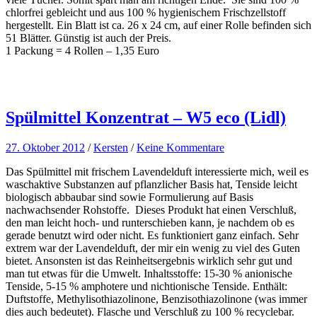
chlorfrei gebleicht und aus 100 % hygienischem Frischzellstoff
hergestellt. Ein Blatt ist ca. 26 x 24 cm, auf einer Rolle befinden sich
51 Blätter. Günstig ist auch der Preis.
1 Packung = 4 Rollen – 1,35 Euro
Spülmittel Konzentrat – W5 eco (Lidl)
27. Oktober 2012
/
Kersten
/
Keine Kommentare
Das Spülmittel mit frischem Lavendelduft interessierte mich, weil es
waschaktive Substanzen auf pflanzlicher Basis hat, Tenside leicht
biologisch abbaubar sind sowie Formulierung auf Basis
nachwachsender Rohstoffe. Dieses Produkt hat einen Verschluß,
den man leicht hoch- und runterschieben kann, je nachdem ob es
gerade benutzt wird oder nicht. Es funktioniert ganz einfach. Sehr
extrem war der Lavendelduft, der mir ein wenig zu viel des Guten
bietet. Ansonsten ist das Reinheitsergebnis wirklich sehr gut und
man tut etwas für die Umwelt. Inhaltsstoffe: 15-30 % anionische
Tenside, 5-15 % amphotere und nichtionische Tenside. Enthält:
Duftstoffe, Methylisothiazolinone, Benzisothiazolinone (was immer
dies auch bedeutet). Flasche und Verschluß zu 100 % recyclebar.