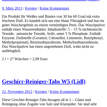
9. März 2013
/
Kersten
/
Keine Kommentare
Ein Produkt für Weißes und Buntes von 30 bis 60 Grad mit extra
frischem Duft. Es handelt sich um eine blaue Flüssigkeit und hat ein
gutes Waschergebnis zu einem vernünftigen Preis. Das Waschpulver
enthält einen Wasserenthärter. Inhaltsstoffe: 5 – 15 % nichtionische
Tenside, anionische Tenside, Seife, unter 5 % Phosphate. Enthält:
Enzyme, Duftstoffe (Geraniol, Citronellol, Limonene, Butylphenyl,
Methylpropional), Benzisothiazolinone, Methylisothiazonlinone.
Das Waschpulver hat einen angenehmen Duft, wirkt nicht zu
aufdringlich.
2 l = 27 Wäschen = 2,99 Euro
Geschirr-Reiniger-Tabs W5 (Lidl)
22. November 2012
/
Kersten
/
Keine Kommentare
Diese Geschirr-Reiniger-Tabs besagen all in 1 – Glanz und
Reinigung ohne Zugabe von Salz und Klarspüler. Sie sind sehr