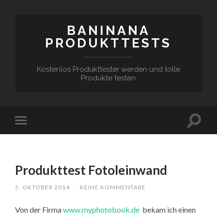
BANINANA
PRODUKTTESTS
Kostenlos Produkttester werden und tolle
Produkte testen
Produkttest Fotoleinwand
5. OKTOBER 2014
/
KEINE KOMMENTARE
Von der Firma
www.myphotobook.de
bekam ich einen