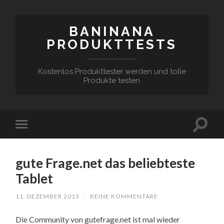
BANINANA
PRODUKTTESTS
Kostenlos Produkttester werden und tolle
Produkte testen
gute Frage.net das beliebteste
Tablet
11. DEZEMBER 2013
/
KEINE KOMMENTARE
Die Community von gutefrage.net ist mal wieder