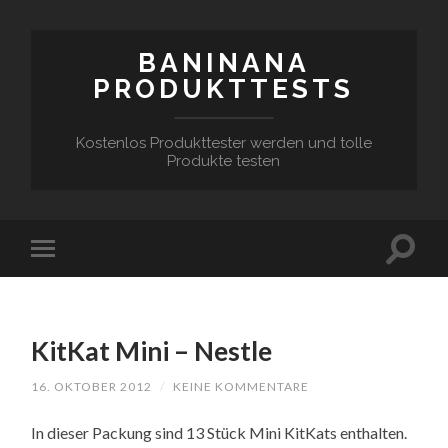
BANINANA
PRODUKTTESTS
Kostenlos Produkttester werden und tolle
Produkte testen
KitKat Mini – Nestle
16. OKTOBER 2012
/
KEINE KOMMENTARE
In dieser Packung sind 13 Stück Mini KitKats enthalten.