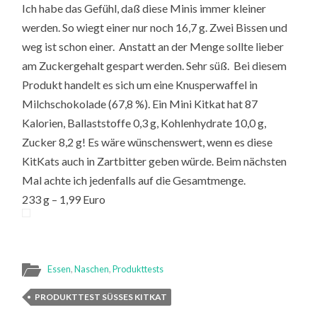
Ich habe das Gefühl, daß diese Minis immer kleiner
werden. So wiegt einer nur noch 16,7 g. Zwei Bissen und
weg ist schon einer. Anstatt an der Menge sollte lieber
am Zuckergehalt gespart werden. Sehr süß. Bei diesem
Produkt handelt es sich um eine Knusperwaffel in
Milchschokolade (67,8 %). Ein Mini Kitkat hat 87
Kalorien, Ballaststoffe 0,3 g, Kohlenhydrate 10,0 g,
Zucker 8,2 g! Es wäre wünschenswert, wenn es diese
KitKats auch in Zartbitter geben würde. Beim nächsten
Mal achte ich jedenfalls auf die Gesamtmenge.
233 g – 1,99 Euro
Essen
,
Naschen
,
Produkttests
PRODUKTTEST SÜSSES KITKAT