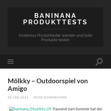
BANINANA
PRODUKTTESTS
Kostenlos Produkttester werden und tolle
Produkte testen
Mölkky – Outdoorspiel von
Amigo
30. MAI 2014
/
KEINE KOMMENTARE
Passend zum Sommer hat der