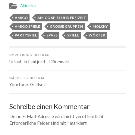
Aktuelles
AMIGO
AMIGO SPIEL UND FREIZEIT
AMIGO SPIELE
GROSSE GRUPPE N
MÖLKKY
PARTYSPIEL
SPASS
SPIELE
WÖRTER
VORHERIGER BEITRAG
Urlaub in Limfjord – Dänemark
NÄCHSTER BEITRAG
Yourfone: Grillset
Schreibe einen Kommentar
Deine E-Mail-Adresse wird nicht veröffentlicht.
Erforderliche Felder sind mit
*
markiert