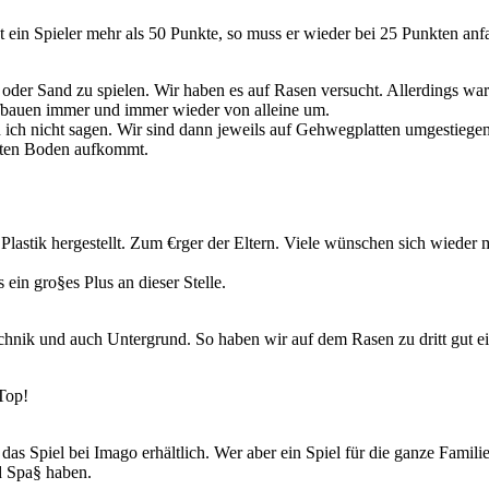
Hat ein Spieler mehr als 50 Punkte, so muss er wieder bei 25 Punkten an
oder Sand zu spielen. Wir haben es auf Rasen versucht. Allerdings war d
ufbauen immer und immer wieder von alleine um.
 nicht sagen. Wir sind dann jeweils auf Gehwegplatten umgestiegen. Hi
harten Boden aufkommt.
 Plastik hergestellt. Zum €rger der Eltern. Viele wünschen sich wied
 ein gro§es Plus an dieser Stelle.
echnik und auch Untergrund. So haben wir auf dem Rasen zu dritt gut ei
 Top!
 das Spiel bei Imago erhältlich. Wer aber ein Spiel für die ganze Famil
d Spa§ haben.