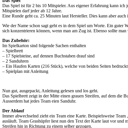
Das Spiel
Das Spiel ist für 2 bis 10 Mitspieler. Aus eigener Erfahrung kann ich 
Mitspielen darf jeder ab 12 Jahre.
Eine Runde geht ca. 25 Minuten laut Hersteller. Dies kann aber auch i
Wie der Name schon sagt geht es in dem Spiel um Worte. Ein guter Wo
sich konzentrieren können, wenn man am Zug ist. Ebenso sollte man 
Das Zubehör:
Im Spielkarton sind folgende Sachen enthalten
– Spielbrett
– 17 Spielsteine, auf dennen Buchstaben drauf sind
– 2 Sanduhren
– Ein Haufen Karten (216 Stück), welche von beiden Seiten bedruckt
– Spielplan mit Anleitung
Nun gut, ausgepackt, Anleitung gelesen und los geht.
Das Spielbrett zeigt in der Mitte einen grauen Streifen, auf dem die 
Ausserdem hat jedes Team eien Sanduhr.
Der Ablauf
Immer abwechselnd zieht ein Team eine Karte. Beispielsweise Team „
ausläuft. Team Grashüpfer liest nun den Text der Karte laut vor un
Streifen hin in Richtung zu einem selber gezogen.