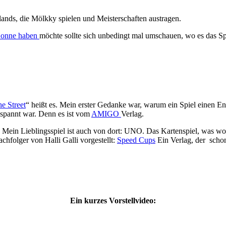
chlands, die Mölkky spielen und Meisterschaften austragen.
 Sonne haben
möchte sollte sich unbedingt mal umschauen, wo es das Spi
e Street
“ heißt es. Mein erster Gedanke war, warum ein Spiel einen En
espannt war. Denn es ist vom
AMIGO
Verlag.
. Mein Lieblingsspiel ist auch von dort: UNO. Das Kartenspiel, was woh
chfolger von Halli Galli vorgestellt:
Speed Cups
Ein Verlag, der schon 
Ein kurzes Vorstellvideo: