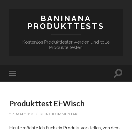
BANINANA
PRODUKTTESTS
Kostenlos Produkttester werden und tolle
Produkte testen
Produkttest Ei-Wisch
29. MAI 2013
/
KEINE KOMMENTARE
Heute möchte ich Euch ein Produkt vorstellen, von dem