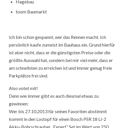
Hagebau
toom Baumarkt
Ich bin schon gespannt, wer das Rennen macht. Ich
persönlich kaufe zumeist im Bauhaus ein. Grund hierfür
ist aber nicht, dass er die günstigsten Preise oder die
größte Auswahl hat, sondern bei mir viel mehr, dass er
am schnellsten zu erreichen ist und immer genug freie
Parkplätze frei sind.
Also votet mit!
Denn wie immer gibt es auch diesmal etwas zu
gewinnen:
Wer bis 27.10.2013 für seinen Favoriten abstimmt
kommt in den Lostopf für einen Bosch PSR 18 LI-2
Akku-Bohrschrauber „Expert“ Set im Wert von 250