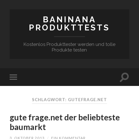
BANINANA
PRODUKTTESTS
Kostenlos Produkttester werden und tolle
Produkte testen
SCHLAGWORT:
GUTEFRAGE.NET
gute frage.net der beliebteste
baumarkt
3. OKTOBER 2013
/
EIN KOMMENTAR