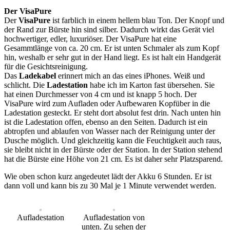
Der VisaPure
Der
VisaPure
ist farblich in einem hellem blau Ton. Der Knopf und
der Rand zur Bürste hin sind silber. Dadurch wirkt das Gerät viel
hochwertiger, edler, luxuriöser. Der VisaPure hat eine
Gesammtlänge von ca. 20 cm. Er ist unten Schmaler als zum Kopf
hin, weshalb er sehr gut in der Hand liegt. Es ist halt ein Handgerät
für die Gesichtsreinigung.
Das
Ladekabel
erinnert mich an das eines iPhones. Weiß und
schlicht. Die
Ladestation
habe ich im Karton fast übersehen. Sie
hat einen Durchmesser von 4 cm und ist knapp 5 hoch. Der
VisaPure wird zum Aufladen oder Aufbewaren Kopfüber in die
Ladestation gesteckt. Er steht dort absolut fest drin. Nach unten hin
ist die Ladestation offen, ebenso an den Seiten. Dadurch ist ein
abtropfen und ablaufen von Wasser nach der Reinigung unter der
Dusche möglich. Und gleichzeitig kann die Feuchtigkeit auch raus,
sie bleibt nicht in der Bürste oder der Station. In der Station stehend
hat die Bürste eine Höhe von 21 cm. Es ist daher sehr Platzsparend.
Wie oben schon kurz angedeutet lädt der Akku 6 Stunden. Er ist
dann voll und kann bis zu 30 Mal je 1 Minute verwendet werden.
Aufladestation
Aufladestation von
unten. Zu sehen der