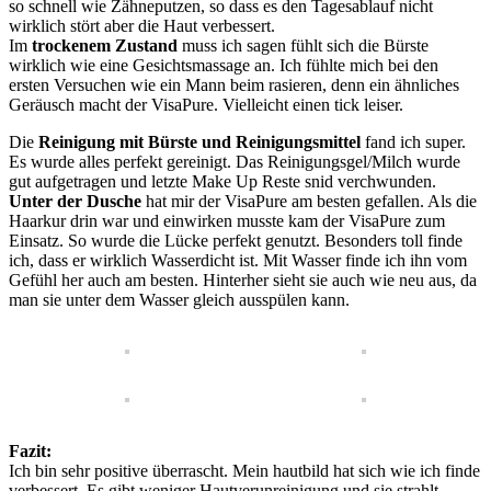
so schnell wie Zähneputzen, so dass es den Tagesablauf nicht
wirklich stört aber die Haut verbessert.
Im
trockenem Zustand
muss ich sagen fühlt sich die Bürste
wirklich wie eine Gesichtsmassage an. Ich fühlte mich bei den
ersten Versuchen wie ein Mann beim rasieren, denn ein ähnliches
Geräusch macht der VisaPure. Vielleicht einen tick leiser.
Die
Reinigung mit Bürste und Reinigungsmittel
fand ich super.
Es wurde alles perfekt gereinigt. Das Reinigungsgel/Milch wurde
gut aufgetragen und letzte Make Up Reste snid verchwunden.
Unter der Dusche
hat mir der VisaPure am besten gefallen. Als die
Haarkur drin war und einwirken musste kam der VisaPure zum
Einsatz. So wurde die Lücke perfekt genutzt. Besonders toll finde
ich, dass er wirklich Wasserdicht ist. Mit Wasser finde ich ihn vom
Gefühl her auch am besten. Hinterher sieht sie auch wie neu aus, da
man sie unter dem Wasser gleich ausspülen kann.
Fazit:
Ich bin sehr positive überrascht. Mein hautbild hat sich wie ich finde
verbessert. Es gibt weniger Hautverunreinigung und sie strahlt