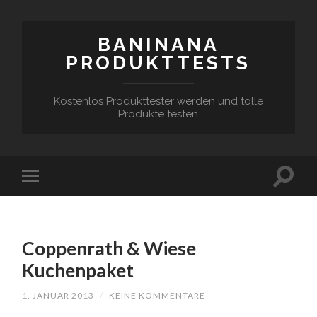
BANINANA
PRODUKTTESTS
Kostenlos Produkttester werden und tolle
Produkte testen
Coppenrath & Wiese
Kuchenpaket
1. JANUAR 2013
/
KEINE KOMMENTARE