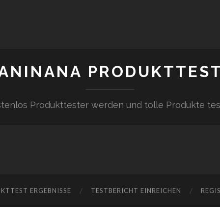
ANINANA PRODUKTTES
tenlos Produkttester werden und tolle Produkte te
KTTEST ERGEBNISSE
TESTBERICHT EINREICHEN
REGI