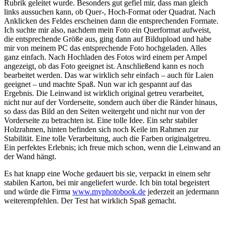
Rubrik geleitet wurde. Besonders gut gefiel mir, dass man gleich
links aussuchen kann, ob Quer-, Hoch-Format oder Quadrat. Nach
Anklicken des Feldes erscheinen dann die entsprechenden Formate.
Ich suchte mir also, nachdem mein Foto ein Querformat aufweist,
die entsprechende Größe aus, ging dann auf Bildupload und habe
mir von meinem PC das entsprechende Foto hochgeladen. Alles
ganz einfach. Nach Hochladen des Fotos wird einem per Ampel
angezeigt, ob das Foto geeignet ist. Anschließend kann es noch
bearbeitet werden. Das war wirklich sehr einfach – auch für Laien
geeignet – und machte Spaß. Nun war ich gespannt auf das
Ergebnis. Die Leinwand ist wirklich original getreu verarbeitet,
nicht nur auf der Vorderseite, sondern auch über die Ränder hinaus,
so dass das Bild an den Seiten weitergeht und nicht nur von der
Vorderseite zu betrachten ist. Eine tolle Idee. Ein sehr stabiler
Holzrahmen, hinten befinden sich noch Keile im Rahmen zur
Stabilität. Eine tolle Verarbeitung, auch die Farben originalgetreu.
Ein perfektes Erlebnis; ich freue mich schon, wenn die Leinwand an
der Wand hängt.
Es hat knapp eine Woche gedauert bis sie, verpackt in einem sehr
stabilen Karton, bei mir angeliefert wurde. Ich bin total begeistert
und würde die Firma
www.myphotobook.de
jederzeit an jedermann
weiterempfehlen. Der Test hat wirklich Spaß gemacht.