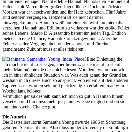
In nur einer einzigen Nacht erlebte Hannah Nichols den Himmel auf
Erden – mit Marco, ihrer großen Jugendliebe. Doch am nächsten
Morgen war er verschwunden und ihr Herz gebrochen. Fünf Jahre
sind seitdem vergangen. Trotzdem ist sie nicht darüber
hinweggekommen. Hannah weiß nur eins: Sie wird ihm niemals
verzeihen. Hannah und Edinburg zu verlassen war der größte Fehler
seines Lebens. Marco D’Alessandro bereut ihn jeden Tag. Endlich
bietet sich eine Chance, Hannah zurückzugewinnen. Aber die
Fehler aus der Vergangenheit wieder schwer, und für eine
gemeinsame Zukunft muss er alles riskieren..
Eine Einleitung die,
ich möchte nicht Lust sagen, aber hmmm.. ja sie macht Lust auf
mehr. Man möchte die Geschichte lesen. Vorallem, wenn man wie
ich in einer ähnlichen Situation war. Was auch genau der Grund ist,
weshalb mich dieses Buch so anspricht. Von einem auf den anderen
Tag verlassen worden sein und gleichzeitig zu erfahren, man wurde
Wochenlang belogen.
Vermutlich genau deshalb kann ich mich so gut in Hannah hinein
versetzen und bin umso mehr gespannt, wie sie reagiert und ob sie
ihm eine zweite Chance gibt.
Die Autorin
Die Bestsellerautorin Samantha Young #wurde 1986 in Schottlang
geboren. Sie macht ihren Abschluss an der University of Edinburgh