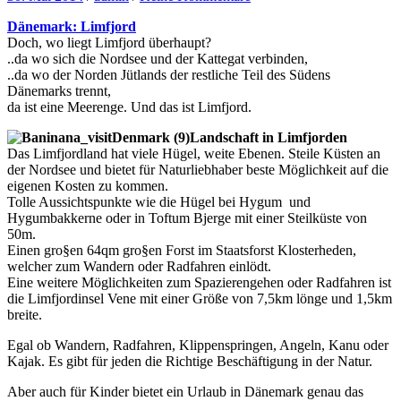
Dänemark: Limfjord
Doch, wo liegt Limfjord überhaupt?
..da wo sich die Nordsee und der Kattegat verbinden,
..da wo der Norden Jütlands der restliche Teil des Südens
Dänemarks trennt,
da ist eine Meerenge. Und das ist Limfjord.
Landschaft in Limfjorden
Das Limfjordland hat viele Hügel, weite Ebenen. Steile Küsten an
der Nordsee und bietet für Naturliebhaber beste Möglichkeit auf die
eigenen Kosten zu kommen.
Tolle Aussichtspunkte wie die Hügel bei Hygum und
Hygumbakkerne oder in Toftum Bjerge mit einer Steilküste von
50m.
Einen gro§en 64qm gro§en Forst im Staatsforst Klosterheden,
welcher zum Wandern oder Radfahren einlödt.
Eine weitere Möglichkeiten zum Spazierengehen oder Radfahren ist
die Limfjordinsel Vene mit einer Größe von 7,5km lönge und 1,5km
breite.
Egal ob Wandern, Radfahren, Klippenspringen, Angeln, Kanu oder
Kajak. Es gibt für jeden die Richtige Beschäftigung in der Natur.
Aber auch für Kinder bietet ein Urlaub in Dänemark genau das