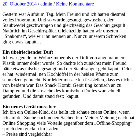
20. Oktober 2014
/
admin
/
Keine Kommentare
Gestern war Aufräum-Tag. Mein Freund und ich hatten diesmal
volles Programm. Und so wurde gesaugt, gewaschen, der
Staubwedel geschwungen und gleichzeitig das Geschirr gespült –
Natürlich im Geschirrspüler. Gleichzeitig hatten wir unseren
„Snakomat“, wie wir ihn nennen an. Nur zu unserem Schrecken
ging etwas kaputt…
Ein übelriechender Duft
Ich war gerade im Wohnzimmer als der Duft von angebranntem
Plastik immer doller wurde. So dachte ich zunächst mein Freund
hätte etwas falsches gesaugt und der Staubsauger geht kaputt. Oder
er hat -wiedermal- nen Kochlöffel in der heißen Pfanne zum
schmelzen gebracht. Nur leider musste ich feststellen, dass es nichts
von beidem war. Das Snack-Kombi Gerät fing komisch an zu
Dampfen und die Ursache des komischen Duftes war schnell
gefunden. Und damit stand fest: kaputt.
Ein neues Gerät muss her
Ich bin ein Online-Kind, das heißt ich schaue zuerst Online, wenn
ich auf der Suche nach neuen Sachen bin. Meiner Meinung nach hat
Online Shopping viele Vorteile gegenüber dem „Offline-Shopping“,
sprich dem gucken im Laden
– Preise sind vergleichbar