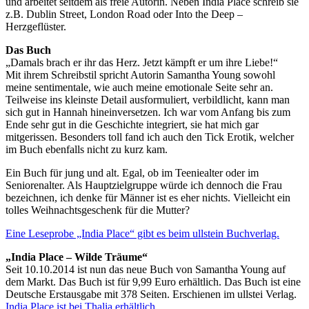
und arbeitet seitdem als freie Autorin. Neben India Place schreib sie
z.B. Dublin Street, London Road oder Into the Deep –
Herzgeflüster.
Das Buch
„Damals brach er ihr das Herz. Jetzt kämpft er um ihre Liebe!“
Mit ihrem Schreibstil spricht Autorin Samantha Young sowohl
meine sentimentale, wie auch meine emotionale Seite sehr an.
Teilweise ins kleinste Detail ausformuliert, verbildlicht, kann man
sich gut in Hannah hineinversetzen. Ich war vom Anfang bis zum
Ende sehr gut in die Geschichte integriert, sie hat mich gar
mitgerissen. Besonders toll fand ich auch den Tick Erotik, welcher
im Buch ebenfalls nicht zu kurz kam.
Ein Buch für jung und alt. Egal, ob im Teeniealter oder im
Seniorenalter. Als Hauptzielgruppe würde ich dennoch die Frau
bezeichnen, ich denke für Männer ist es eher nichts. Vielleicht ein
tolles Weihnachtsgeschenk für die Mutter?
Eine Leseprobe „India Place“ gibt es beim ullstein Buchverlag.
„India Place – Wilde Träume“
Seit 10.10.2014 ist nun das neue Buch von Samantha Young auf
dem Markt. Das Buch ist für 9,99 Euro erhältlich. Das Buch ist eine
Deutsche Erstausgabe mit 378 Seiten. Erschienen im ullstei Verlag.
India Place ist bei Thalia erhältlich.