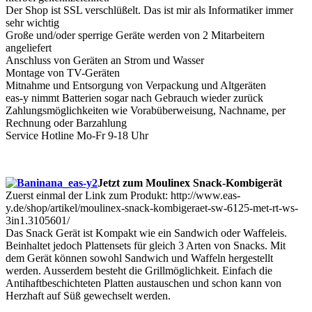
Der Shop ist SSL verschlüßelt. Das ist mir als Informatiker immer
sehr wichtig
Große und/oder sperrige Geräte werden von 2 Mitarbeitern
angeliefert
Anschluss von Geräten an Strom und Wasser
Montage von TV-Geräten
Mitnahme und Entsorgung von Verpackung und Altgeräten
eas-y nimmt Batterien sogar nach Gebrauch wieder zurück
Zahlungsmöglichkeiten wie Vorabüberweisung, Nachname, per
Rechnung oder Barzahlung
Service Hotline Mo-Fr 9-18 Uhr
Jetzt zum Moulinex Snack-Kombigerät
Zuerst einmal der Link zum Produkt: http://www.eas-
y.de/shop/artikel/moulinex-snack-kombigeraet-sw-6125-met-rt-ws-
3in1.3105601/
Das Snack Gerät ist Kompakt wie ein Sandwich oder Waffeleis.
Beinhaltet jedoch Plattensets für gleich 3 Arten von Snacks. Mit
dem Gerät können sowohl Sandwich und Waffeln hergestellt
werden. Ausserdem besteht die Grillmöglichkeit. Einfach die
Antihaftbeschichteten Platten austauschen und schon kann von
Herzhaft auf Süß gewechselt werden.