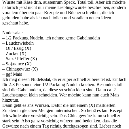
Würste mit Käse drin, aussenrum Speck. Total toll. Aber ich möchte
natürlich jetzt nicht nur meine Lieblingswürste beschreiben, sondern
vorallem über ein paar Rezepte und Bücher schreiben, die ich
gefunden habe als ich nach tollen und vorallem neuen Ideen
geschaut habe.
Nudelsalat:
– 1/2 Packung Nudeln, ich nehme gerne Gabelnudeln
– Lauchzwiebeln
– Öl / Essig (X)
– Zucker (X)
– Salz / Pfeffer (X)
– Sojasauce (X)
– Chinagewürz (X)
– ggf Mais
Ich mag diesen Nudelsalat, da er super schnell zubereitet ist. Einfach
für 2-3 Personen eine 1/2 Packung Nudeln kochen. Besonders toll
sind die Gabelnudeln, da diese so schön klein sind. Dann ca. 2
Lauchstangen klein schneiden. Wer möchte kann nun auch Mais
hinzutun.
Dann geht es ans Würzen. Dafür die mit einem (X) markierten
Zutaten in gleichen Mengen untermischen. So heißt es laut Rezept.
Ich würde aber vorsichtig sein. Das Chinagewürz kann schnell zu
stark sein. Also ganz vorsichtig würzen und bedenken, dass die
Gewürze nach einem Tag richtig durchgezogen sind. Lieber noch